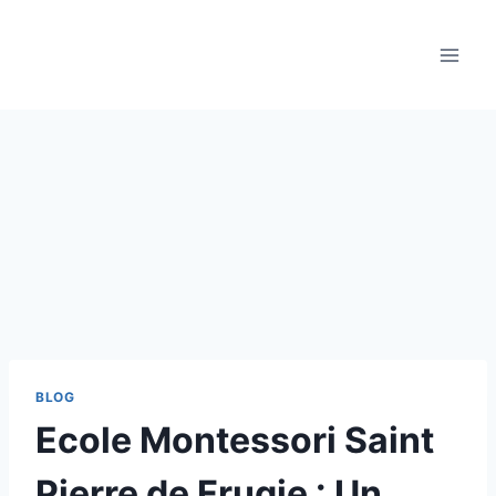
Aller
au
contenu
BLOG
Ecole Montessori Saint
Pierre de Frugie : Un