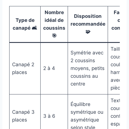
Nombre
Facte
Disposition
Type de
idéal de
clés
recommandée
canapé 🛋️
coussins
consid
🧩
🎯
🔍
Taille d
Symétrie avec
coussin
2 coussins
Canapé 2
couleur
2 à 4
moyens, petits
places
harmon
coussins au
avec la
centre
pièce
Texture
Équilibre
coussin
Canapé 3
symétrique ou
3 à 6
confort 
places
asymétrique
espace
selon style