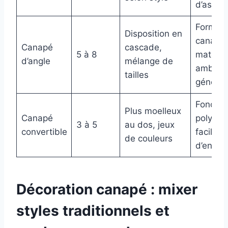
d’assise
Forme
Disposition en
canapé,
Canapé
cascade,
5 à 8
matéria
d’angle
mélange de
ambian
tailles
général
Fonctio
Plus moelleux
Canapé
polyval
3 à 5
au dos, jeux
convertible
facilité
de couleurs
d’entret
Décoration canapé : mixer
styles traditionnels et