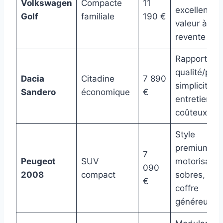
Volkswagen
Compacte
11
excellente
Golf
familiale
190 €
valeur à la
revente
Rapport
qualité/prix,
Dacia
Citadine
7 890
simplicité,
Sandero
économique
€
entretien p
coûteux
Style
premium,
7
Peugeot
SUV
motorisatio
090
2008
compact
sobres,
€
coffre
généreux