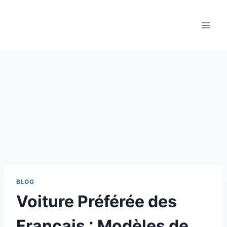
Aller
au
contenu
BLOG
Voiture Préférée des
Français : Modèles de