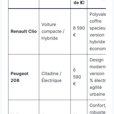
de 💶
Polyvalente
coffre
Voiture
8 590
spacieux,
Renault Clio
compacte /
€
version
Hybride
hybride
économiqu
Design
moderne,
6
Peugeot
Citadine /
version 100
590
208
Électrique
% électrique
€
agilité
urbaine
Confort,
robustesse,