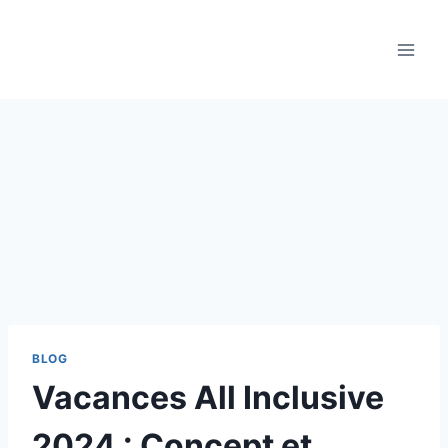
Aller
au
contenu
BLOG
Vacances All Inclusive
2024 : Concept et