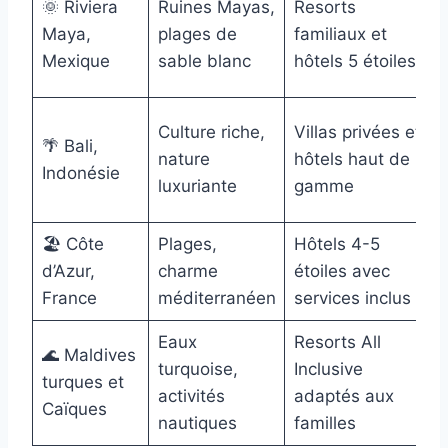
🌞 Riviera
Ruines Mayas,
Resorts
Maya,
plages de
familiaux et
Mexique
sable blanc
hôtels 5 étoiles
Culture riche,
Villas privées et
🌴 Bali,
nature
hôtels haut de
Indonésie
luxuriante
gamme
🏖️ Côte
Plages,
Hôtels 4-5
d’Azur,
charme
étoiles avec
France
méditerranéen
services inclus
Eaux
Resorts All
🌊 Maldives
turquoise,
Inclusive
turques et
activités
adaptés aux
f
Caïques
nautiques
familles