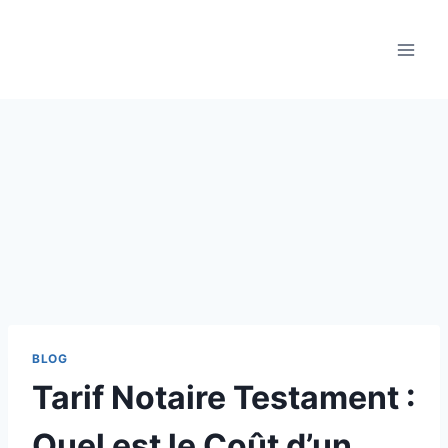
Aller
au
contenu
BLOG
Tarif Notaire Testament :
Quel est le Coût d’un