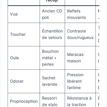
Ancien CD
Reflets
Mini
Vue
poli
mouvants
Jan
Tapi
Échantillon
Contraste
Toucher
sens
de velours
doux/rugueux
Djec
Bouchon
Maracas
Grel
Ouïe
métal +
maison
Lilli
perles
Pression
Cous
Sachet
Odorat
libérant
Natu
lavande
l’arôme
Déco
Ressort
Résistance à
Élas
Proprioception
de stylo
la traction
Fish