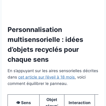
Personnalisation
multisensorielle : idées
d’objets recyclés pour
chaque sens
En s’appuyant sur les aires sensorielles décrites
dans
cet article sur l’éveil à 18 mois
, voici
comment équilibrer le panneau.
Objet
Équ
👁️ Sens
Interaction
récup’
ma