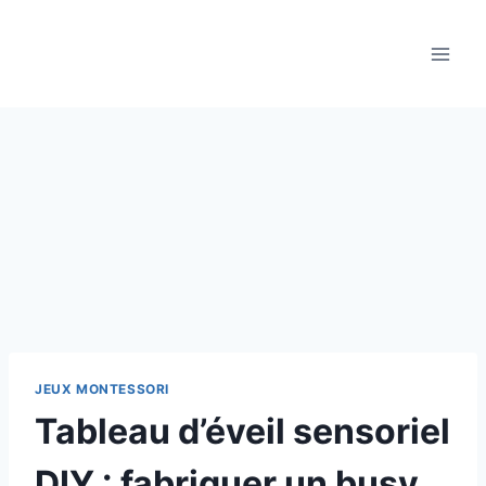
Aller
au
contenu
JEUX MONTESSORI
Tableau d’éveil sensoriel
DIY : fabriquer un busy