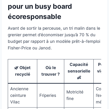
pour un busy board
écoresponsable
Avant de sortir la perceuse, un tri malin dans le
grenier permet d’économiser jusqu’à 70 % du
budget par rapport à un modèle prêt-à-l’emploi
Fisher-Price ou Janod.
Capacité
Point
🌿 Objet
Où le
sensorielle
vigil
recyclé
trouver ?
👶
⚠️
Ancienne
Coupe
Motricité
ceinture
Friperies
l’extré
fine
Vilac
métall