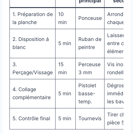
principal
sécurité
1. Préparation de
10
Arrondir
Ponceuse
la planche
min
chaque an
Laisser 3 
2. Disposition à
Ruban de
5 min
entre deux
blanc
peintre
éléments
3.
15
Perceuse
Vis inox +
Perçage/Vissage
min
3 mm
rondelle
Pistolet
Dégrossir
4. Collage
5 min
basse-
immédiate
complémentaire
temp.
les bavure
Tirer chaq
5. Contrôle final
5 min
Tournevis
pièce 5 s