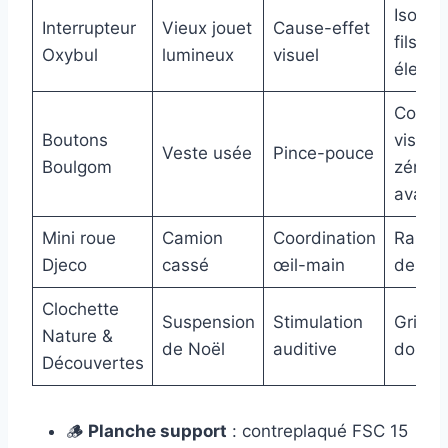
Isoler 
Interrupteur
Vieux jouet
Cause-effet
fils
Oxybul
lumineux
visuel
électr
Coller 
Boutons
visser 
Veste usée
Pince-pouce
Boulgom
zéro
avale
Mini roue
Camion
Coordination
Rabot
Djeco
cassé
œil-main
des ar
Clochette
Suspension
Stimulation
Grille 
Nature &
de Noël
auditive
doigt
Découvertes
🪵
Planche support
: contreplaqué FSC 15