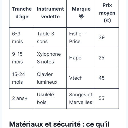
Prix
Tranche
Instrument
Marque
moyen
d’âge
vedette
🌟
(€)
6-9
Table 3
Fisher-
39
mois
sons
Price
9-15
Xylophone
Hape
25
mois
8 notes
15-24
Clavier
Vtech
45
mois
lumineux
Ukulélé
Songes et
2 ans+
55
bois
Merveilles
Matériaux et sécurité : ce qu’il