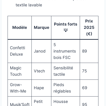
textile lavable
Prix
Points forts
Modèle
Marque
2025
💡
(€)
5
Confetti
Janod
instruments
89
Deluxe
bois FSC
Magic
Sensibilité
Vtech
75
Touch
tactile
Grow-
Pieds
Hape
69
With-Me
réglables
Petit
Housse
Musik’Soft
95