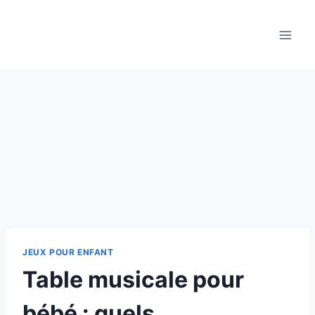
Aller
au
contenu
JEUX POUR ENFANT
Table musicale pour
bébé : quels