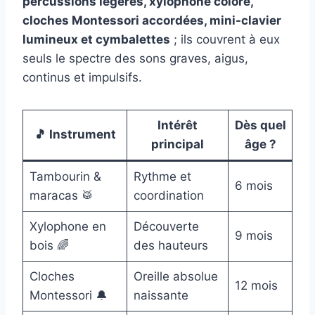
percussions légères, xylophone coloré,
cloches Montessori accordées, mini-clavier
lumineux et cymbalettes
; ils couvrent à eux
seuls le spectre des sons graves, aigus,
continus et impulsifs.
Intérêt
Dès quel
🎵 Instrument
principal
âge ?
Tambourin &
Rythme et
6 mois
maracas 🥁
coordination
Xylophone en
Découverte
9 mois
bois 🌈
des hauteurs
Cloches
Oreille absolue
12 mois
Montessori 🔔
naissante