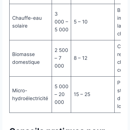
Baiss
3
Chauffe-eau
impor
000 –
5 – 10
solaire
la fa
5 000
chau
Comb
2 500
Biomasse
renou
– 7
8 – 12
domestique
chale
000
confo
Produ
5 000
Micro-
stabl
– 20
15 – 25
hydroélectricité
des r
000
local