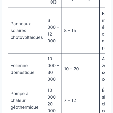
(€)
Faibl
6
main
Panneaux
000 –
écon
solaires
8 – 15
12
d’éne
photovoltaïques
000
auto
partie
10
Adap
Éolienne
000 –
zones
10 – 20
domestique
30
sour
000
comp
10
Écon
Pompe à
000 –
signif
chaleur
7 – 12
20
chauf
géothermique
000
confo