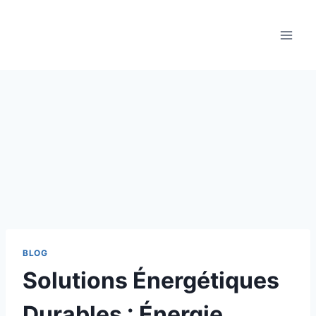
Aller
au
contenu
BLOG
Solutions Énergétiques
Durables : Énergie