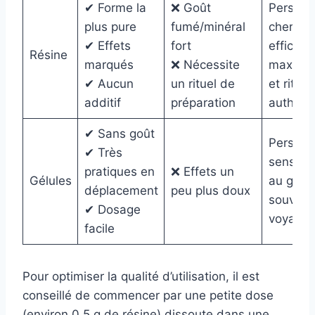
✔ Forme la
❌ Goût
Personn
plus pure
fumé/minéral
chercha
✔ Effets
fort
efficaci
Résine
marqués
❌ Nécessite
maxima
✔ Aucun
un rituel de
et rituel
additif
préparation
authent
✔ Sans goût
Personn
✔ Très
sensibl
pratiques en
❌ Effets un
Gélules
au goût
déplacement
peu plus doux
souvent
✔ Dosage
voyage
facile
Pour optimiser la qualité d’utilisation, il est
conseillé de commencer par une petite dose
(environ 0,5 g de résine) dissoute dans une