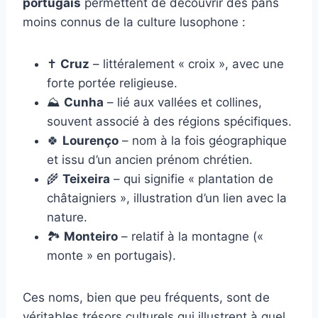
portugais
permettent de découvrir des pans
moins connus de la culture lusophone :
✝️
Cruz
– littéralement « croix », avec une
forte portée religieuse.
⛰️
Cunha
– lié aux vallées et collines,
souvent associé à des régions spécifiques.
🍀
Lourenço
– nom à la fois géographique
et issu d’un ancien prénom chrétien.
🌾
Teixeira
– qui signifie « plantation de
châtaigniers », illustration d’un lien avec la
nature.
🏞️
Monteiro
– relatif à la montagne («
monte » en portugais).
Ces noms, bien que peu fréquents, sont de
véritables trésors culturels qui illustrent à quel