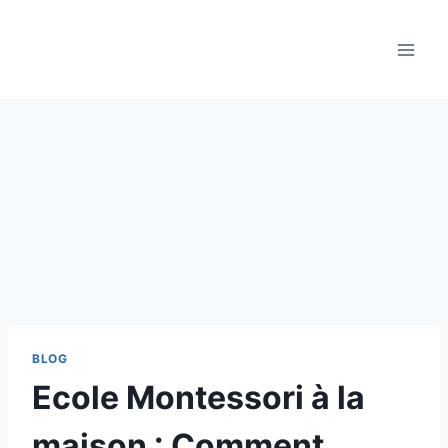
Aller
au
contenu
BLOG
Ecole Montessori à la
maison : Comment