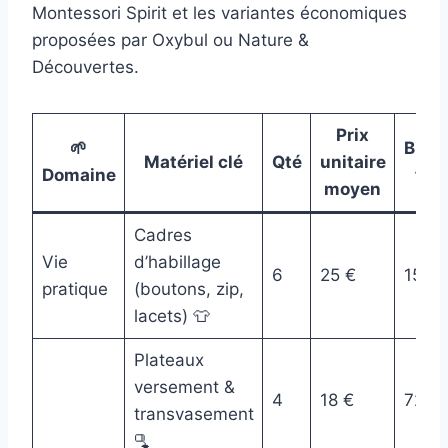
Montessori Spirit et les variantes économiques
proposées par Oxybul ou Nature &
Découvertes.
Prix
🌱
Budg
Matériel clé
Qté
unitaire
Domaine
tota
moyen
Cadres
Vie
d’habillage
6
25 €
150 
pratique
(boutons, zip,
lacets) 👕
Plateaux
versement &
4
18 €
72 €
transvasement
🫗