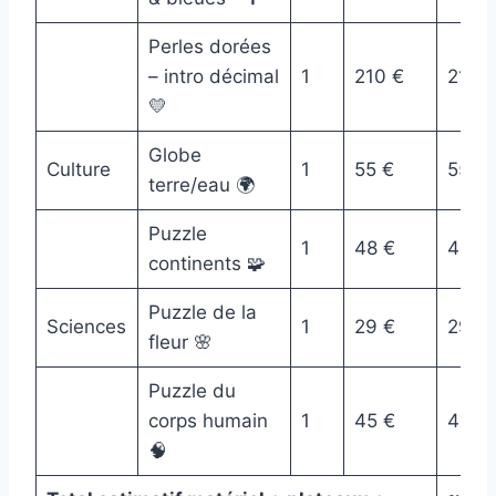
Perles dorées
– intro décimal
1
210 €
210 
💛
Globe
Culture
1
55 €
55 €
terre/eau 🌍
Puzzle
1
48 €
48 €
continents 🧩
Puzzle de la
Sciences
1
29 €
29 €
fleur 🌸
Puzzle du
corps humain
1
45 €
45 €
🧠