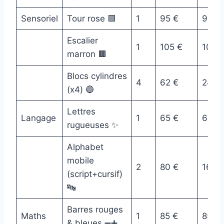
Sensoriel
Tour rose 🟪
1
95 €
95 €
Escalier
1
105 €
105 
marron 🟫
Blocs cylindres
4
62 €
248 
(x4) 🔵
Lettres
Langage
1
65 €
65 €
rugueuses ✨
Alphabet
mobile
2
80 €
160 
(script+cursif)
🔤
Barres rouges
Maths
1
85 €
85 €
& bleues ➖➕