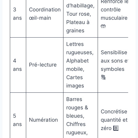
Renforce le
d’habillage,
3
Coordination
contrôle
Tour rose,
ans
œil-main
musculaire
Plateau à
🤲
graines
Lettres
rugueuses,
Sensibilise
4
Alphabet
aux sons et
Pré-lecture
ans
mobile,
symboles
Cartes
🔠
images
Barres
rouges &
Concrétise
5
bleues,
Numération
quantité et
ans
Chiffres
zéro 0️⃣
rugueux,