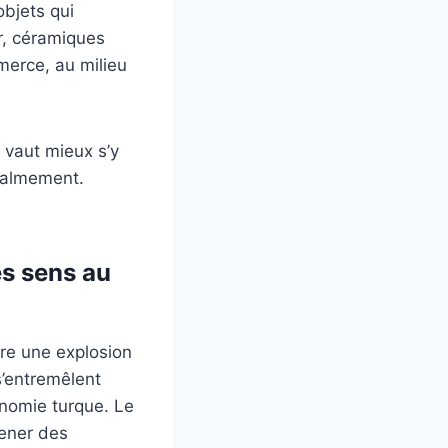
objets qui
or, céramiques
mmerce, au milieu
il vaut mieux s’y
 calmement.
es sens au
re une explosion
s’entremêlent
onomie turque. Le
mener des