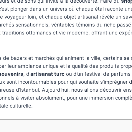
eurs et de sons qui invite à la découverte. Faire du
shop
’est plonger dans un univers où chaque étal raconte une
e voyageur loin, et chaque objet artisanal révèle un savo
archés sensationnels, véritables témoins du riche pass
t traditions ottomanes et vie moderne, offrant une exp
e de bazars et marchés qui animent la ville, certains se 
par leur ambiance unique et la qualité des produits prop
souvenirs
, d’
artisanat turc
ou d’un festival de parfums 
ieux sont incontournables pour qui souhaite s’imprégner 
ureuse d’Istanbul. Aujourd’hui, nous allons découvrir e
onnels à visiter absolument, pour une immersion complè
ale culturelle.