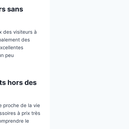
rs sans
 des visiteurs à
cipalement des
excellentes
un peu
ts hors des
e proche de la vie
soires à prix très
comprendre le