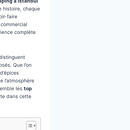
ping à Istanbul
 histoire, chaque
ir-faire
é commercial
érience complète
distinguent
osés. Que l’on
d’épices
de l’atmosphère
nsemble les
top
te dans cette