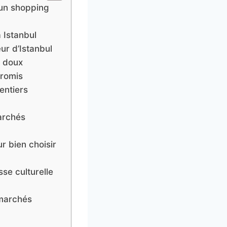
 un shopping
à Istanbul
ur d’Istanbul
x doux
promis
entiers
marchés
r bien choisir
sse culturelle
 marchés