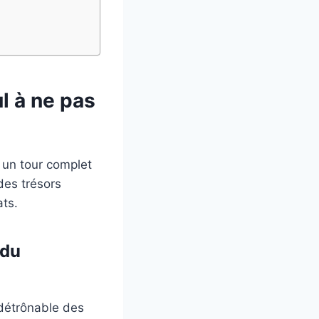
l à ne pas
i un tour complet
des trésors
ts.
 du
ndétrônable des