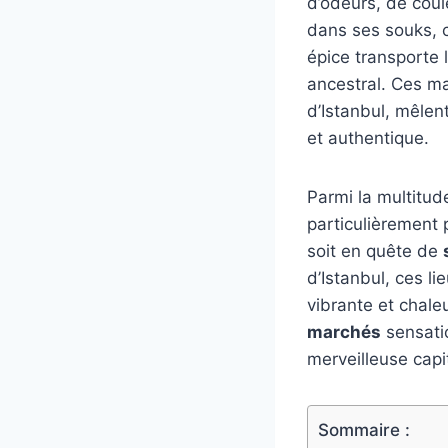
d’odeurs, de coul
dans ses souks, c
épice transporte l
ancestral. Ces m
d’Istanbul, mêlen
et authentique.
Parmi la multitud
particulièrement 
soit en quête de
d’Istanbul, ces l
vibrante et chale
marchés
sensati
merveilleuse capit
Sommaire :