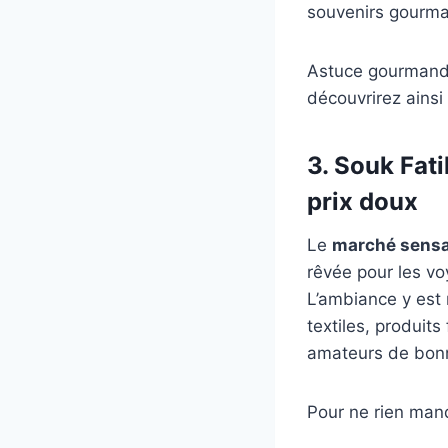
souvenirs gourm
Astuce gourmande 
découvrirez ainsi 
3. Souk Fati
prix doux
Le
marché sensa
rêvée pour les vo
L’ambiance y est 
textiles, produits
amateurs de bonn
Pour ne rien manqu