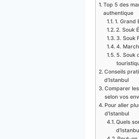
Top 5 des mar
authentique
1. Grand 
2. Souk 
3. Souk F
4. March
5. Souk d
touristiq
Conseils prat
d’Istanbul
Comparer les 
selon vos env
Pour aller pl
d’Istanbul
Quels so
d’Istanbu
Peut-on 