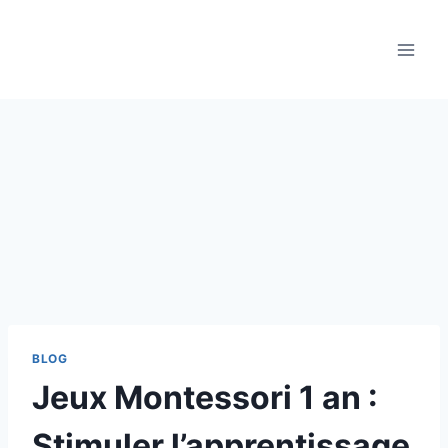
Aller
au
contenu
BLOG
Jeux Montessori 1 an :
Stimuler l’apprentissage