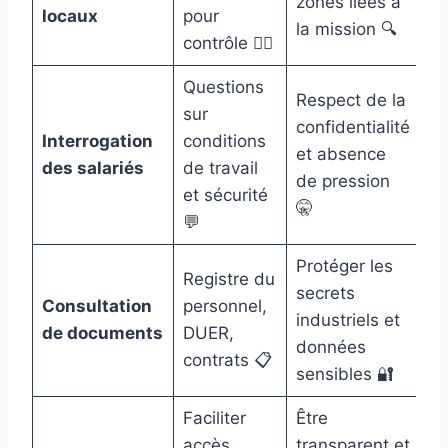
zones liées à
locaux
pour
la mission 🔍
contrôle 👮‍♂️
Questions
Respect de la
sur
confidentialité
Interrogation
conditions
et absence
des salariés
de travail
de pression
et sécurité
🤫
💬
Protéger les
Registre du
secrets
Consultation
personnel,
industriels et
de documents
DUER,
données
contrats 📋
sensibles 🔐
Faciliter
Être
accès,
transparent et