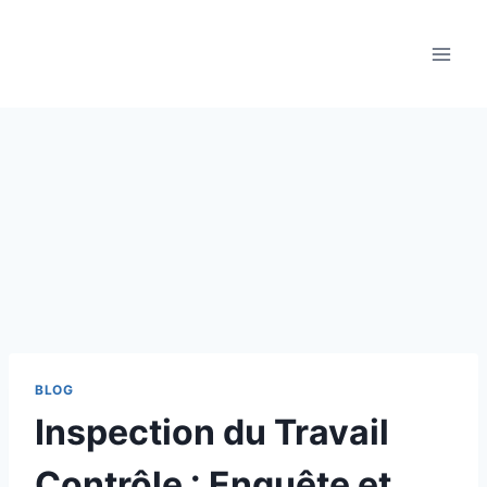
Aller
au
contenu
BLOG
Inspection du Travail
Contrôle : Enquête et