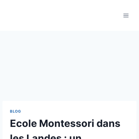
Aller
au
contenu
BLOG
Ecole Montessori dans
les Landes : un