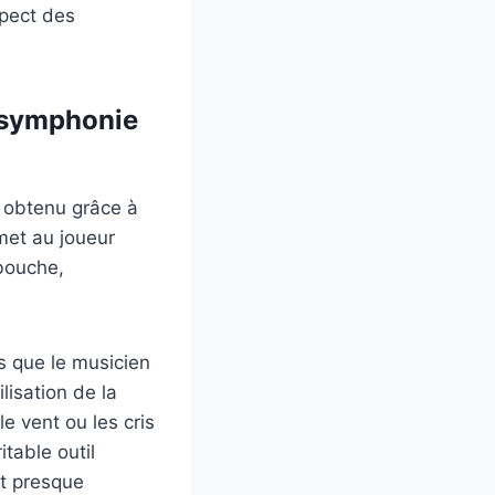
spect des
e symphonie
, obtenu grâce à
met au joueur
 bouche,
s que le musicien
lisation de la
e vent ou les cris
table outil
at presque