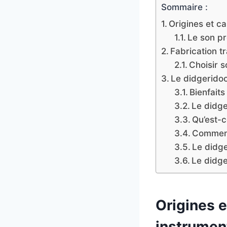
Sommaire :
Origines et ca
Le son pr
Fabrication t
Choisir s
Le didgerido
Bienfaits
Le didge
Qu’est-c
Comment
Le didge
Le didge
Origines e
instrument