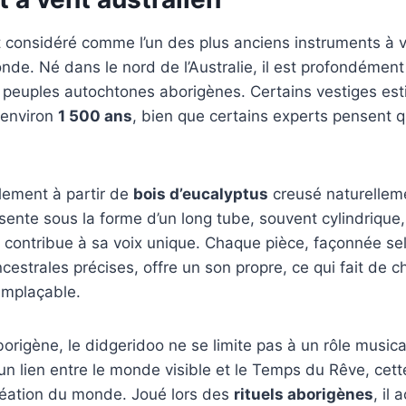
t considéré comme l’un des plus anciens instruments à 
de. Né dans le nord de l’Australie, il est profondémen
s peuples autochtones aborigènes. Certains vestiges es
 environ
1 500 ans
, bien que certains experts pensent qu
lement à partir de
bois d’eucalyptus
creusé naturelleme
résente sous la forme d’un long tube, souvent cylindrique
re contribue à sa voix unique. Chaque pièce, façonnée se
estrales précises, offre un son propre, ce qui fait de 
emplaçable.
origène, le didgeridoo ne se limite pas à un rôle musical 
, un lien entre le monde visible et le Temps du Rêve, cet
réation du monde. Joué lors des
rituels aborigènes
, il