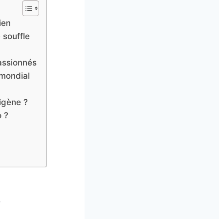
ien
 souffle
passionnés
 mondial
igène ?
o ?
,