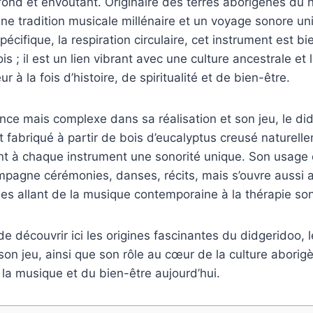
ond et envoûtant. Originaire des terres aborigènes du n
 une tradition musicale millénaire et un voyage sonore uni
écifique, la respiration circulaire, cet instrument est bi
s ; il est un lien vibrant avec une culture ancestrale et l
r à la fois d’histoire, de spiritualité et de bien-être.
ce mais complexe dans sa réalisation et son jeu, le di
t fabriqué à partir de bois d’eucalyptus creusé naturell
ant à chaque instrument une sonorité unique. Son usage
mpagne cérémonies, danses, récits, mais s’ouvre aussi a
es allant de la musique contemporaine à la thérapie so
e découvrir ici les origines fascinantes du didgeridoo, 
 son jeu, ainsi que son rôle au cœur de la culture aborig
e la musique et du bien-être aujourd’hui.