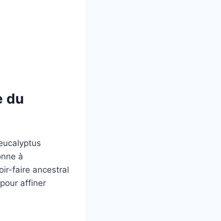
e du
’eucalyptus
onne à
ir-faire ancestral
pour affiner