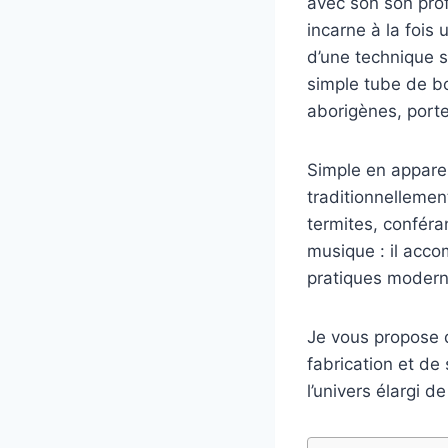
avec son son prof
incarne à la fois
d’une technique sp
simple tube de boi
aborigènes, porteu
Simple en apparen
traditionnellemen
termites, confér
musique : il acco
pratiques modern
Je vous propose d
fabrication et de
l’univers élargi d