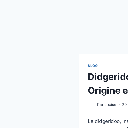
BLOG
Didgerid
Origine e
Par
Louise
29
Le didgeridoo, in