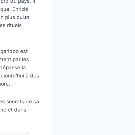
ord du pays, il
que. Enrichi
en plus qu’un
es rituels
dgeridoo est
ement par les
 dépasse la
ujourd’hui à des
nore.
les secrets de sa
ène et dans