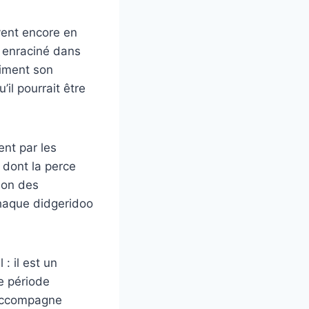
vent encore en
t enraciné dans
timent son
’il pourrait être
nt par les
, dont la perce
lon des
chaque didgeridoo
: il est un
te période
 accompagne