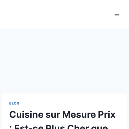
Aller
au
contenu
BLOG
Cuisine sur Mesure Prix
: Est-ce Plus Cher que