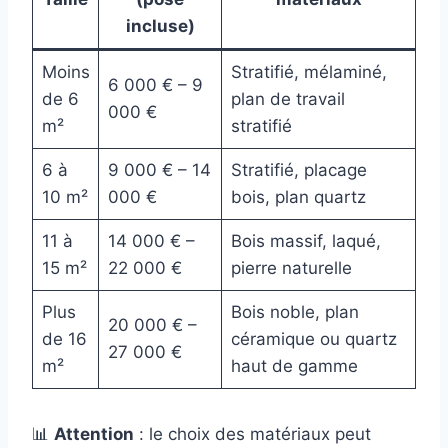
incluse)
Moins
Stratifié, mélaminé,
6 000 € – 9
de 6
plan de travail
000 €
m²
stratifié
6 à
9 000 € – 14
Stratifié, placage
10 m²
000 €
bois, plan quartz
11 à
14 000 € –
Bois massif, laqué,
15 m²
22 000 €
pierre naturelle
Plus
Bois noble, plan
20 000 € –
de 16
céramique ou quartz
27 000 €
m²
haut de gamme
📊
Attention
: le choix des matériaux peut