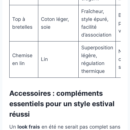
Fraîcheur,
Blanc
Top à
Coton léger,
style épuré,
paste
bretelles
soie
facilité
vifs
d’association
Superposition
Neut
Chemise
légère,
Lin
coul
en lin
régulation
sabl
thermique
Accessoires : compléments
essentiels pour un style estival
réussi
Un
look frais
en été ne serait pas complet sans