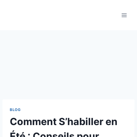
Aller
au
contenu
BLOG
Comment S’habiller en
Été : Conseils pour