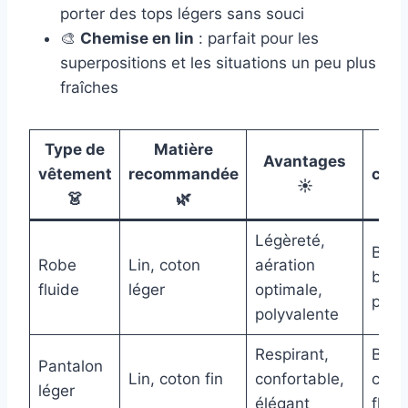
porter des tops légers sans souci
🎨
Chemise en lin
: parfait pour les
superpositions et les situations un peu plus
fraîches
Type de
Matière
Cou
Avantages
vêtement
recommandée
cons
☀️
👗
🌿
Légèreté,
Beig
Robe
Lin, coton
aération
blan
fluide
léger
optimale,
past
polyvalente
Respirant,
Blanc
Pantalon
Lin, coton fin
confortable,
clair
léger
élégant
flora