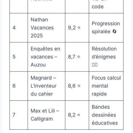
code
Nathan
Progression
4
Vacances
9,2 ⭐
spiralée 🔄
2025
Enquêtes en
Résolution
5
vacances –
8,7 ⭐
d’énigmes
Auzou
🕵️‍♂️
Magnard –
Focus calcul
6
L’inventeur
8,6 ⭐
mental
du cahier
rapide
Bandes
Max et Lili –
7
8,2 ⭐
dessinées
Calligram
éducatives