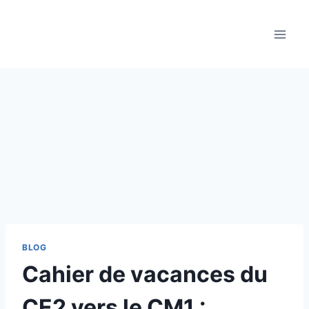
Aller
au
contenu
BLOG
Cahier de vacances du
CE2 vers le CM1 :