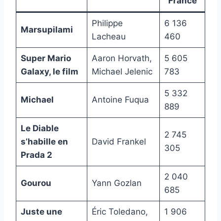
France
Philippe
6 136
Marsupilami
Lacheau
460
Super Mario
Aaron Horvath,
5 605
Galaxy, le film
Michael Jelenic
783
5 332
Michael
Antoine Fuqua
889
Le Diable
2 745
s’habille en
David Frankel
305
Prada 2
2 040
Gourou
Yann Gozlan
685
Juste une
Éric Toledano,
1 906