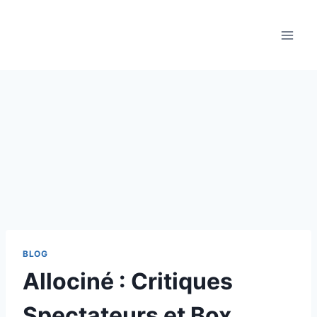
Aller
au
contenu
BLOG
Allociné : Critiques
Spectateurs et Box