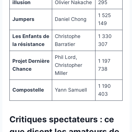
illusion
Olivier Nakache
295
1 525
Jumpers
Daniel Chong
149
Les Enfants de
Christophe
1 330
la résistance
Barratier
307
Phil Lord,
Projet Dernière
1 197
Christopher
Chance
738
Miller
1 190
Compostelle
Yann Samuell
403
Critiques spectateurs : ce
que disent les amateurs de