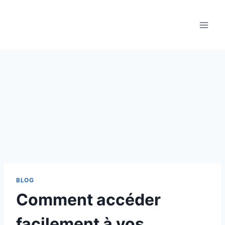
Aller
au
contenu
BLOG
Comment accéder
facilement à vos