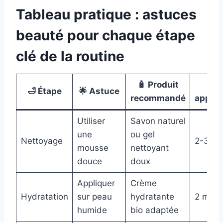
Tableau pratique : astuces
beauté pour chaque étape
clé de la routine
🧴 Produit
⏳ D
🛁 Étape
🌟 Astuce
recommandé
approx
Utiliser
Savon naturel
une
ou gel
Nettoyage
2-3 mi
mousse
nettoyant
douce
doux
Appliquer
Crème
Hydratation
sur peau
hydratante
2 min
humide
bio adaptée