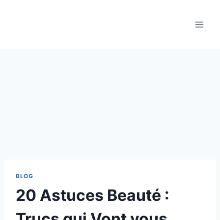
Aller
au
contenu
BLOG
20 Astuces Beauté :
Trucs qui Vont vous