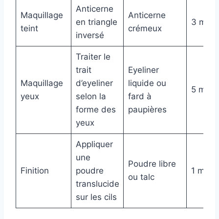
Anticerne
Maquillage
Anticerne
en triangle
3 min
teint
crémeux
inversé
Traiter le
trait
Eyeliner
Maquillage
d’eyeliner
liquide ou
5 min
yeux
selon la
fard à
forme des
paupières
yeux
Appliquer
une
Poudre libre
Finition
poudre
1 min
ou talc
translucide
sur les cils